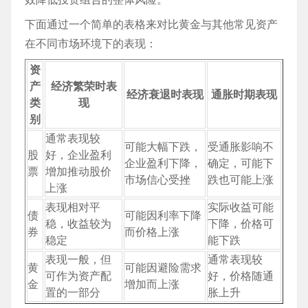
下面通过一个简单的表格来对比黄金与其他常见资产
在不同市场环境下的表现：
资
产
经济繁荣时表
经济衰退时表现
通胀时期表现
类
现
别
通常表现较
可能大幅下跌，
受通胀影响不
股
好，企业盈利
企业盈利下降，
确定，可能下
票
增加推动股价
市场信心受挫
跌也可能上涨
上涨
表现相对平
实际收益可能
债
可能因利率下降
稳，收益较为
下降，价格可
券
而价格上涨
稳定
能下跌
表现一般，但
通常表现较
黄
可能因避险需求
可作为资产配
好，价格随通
金
增加而上涨
置的一部分
胀上升