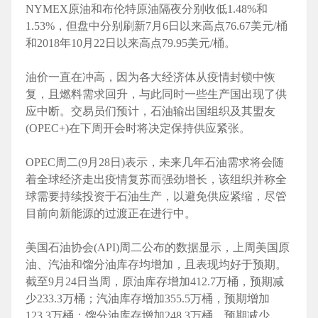
NYMEX原油和布伦特原油隔夜分别收低1.48%和
1.53%，但盘中分别刷新7月6日以来高点76.67美元/桶
和2018年10月22日以来高点79.95美元/桶。
油价一直在冲高，因为各大经济体从疫情封锁中恢
复，且燃料需求回升，与此同时一些生产国出现了供
应中断。交易员们预计，石油输出国组织及其盟友
(OPEC+)在下周开会时将决定保持供应紧张。
OPEC周二(9月28日)表示，未来几年石油需求将会随
着全球经济走出疫情复苏而强劲增长，该组织并称全
球需要持续投资于石油生产，以避免供应紧缩，尽管
目前向新能源的过渡正在进行中。
美国石油协会(API)周二公布的数据显示，上周美国原
油、汽油和馏分油库存均增加，且表现均好于预期。
截至9月24日当周，原油库存增加412.7万桶，预期减
少233.3万桶；汽油库存增加355.5万桶，预期增加
123.3万桶；馏分油库存增加248.3万桶，预期减少