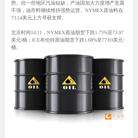
势。但一些地区汽油短缺，产油国加大力度增产意愿
不强，油市料继续维持强势运营。NYMEX原油料在
73.14美元上方寻获支撑。
北京时间14:11，NYMEX原油期货下跌1.75%至73.97
美元/桶；ICE布伦特原油期货下跌1.68%至77.03美元/
桶。